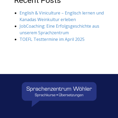
Recent Posts
English & Viniculture – Englisch lernen und
Kanadas Weinkultur erleben
JobCoaching: Eine Erfolgsgeschichte aus
unserem Sprachzentrum
TOEFL Testtermine im April 2025